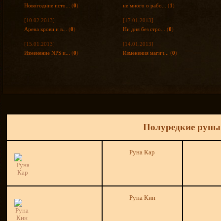
Новогодние исто...
(
0
)
не много о рабо...
(
1
)
[10.02.2013]
[17.01.2013]
Арена крови и в...
(
0
)
Ни дня без стро...
(
0
)
[15.01.2013]
[14.01.2013]
Изменение NPS и...
(
0
)
Изменения магич...
(
0
)
Полуредкие руны
Руна Кар
Руна Кин