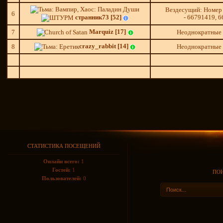
Вездесущий: Номер
6
странник73 [52]
- 66791419, 
Marquiz [17]
7
Неоднократные
crazy_rabbit [14]
8
Неоднократные
СТАТИСТИКА ПОСЕЩЕНИЙ
Онлайн всего:
1
Гостей:
1
ПОИ
Пользователей:
0