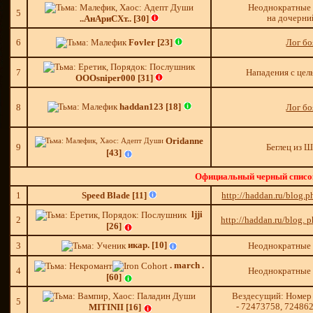
Неоднократные
5
на дочерни
..АнАр
иС
Хт.. [30]
6
Fovler [23]
Лог бо
7
Нападения с цел
OOOsniper000 [31]
haddan123 [18]
8
Лог бо
Oridanne
9
Беглец из 
[43]
Официальный черный списо
1
Speed Blade [11]
http://haddan.ru/blog
ljji
2
http://haddan.ru/blog.
[26]
икар.
[10]
3
Неоднократные
. march .
4
Неоднократные
[60]
Вездесущий: Номер
5
- 72473758, 72486
MITINII [16]