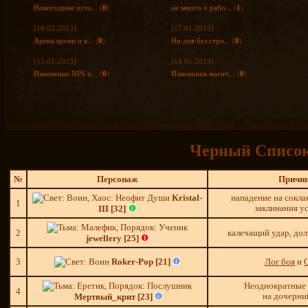
Новогодние исто...
(
0
)
не много о рабо...
(
1
)
[10.02.2013]
[17.01.2013]
Арена крови и в...
(
0
)
Ни дня без стро...
(
0
)
[15.01.2013]
[14.01.2013]
Изменение NPS и...
(
0
)
Изменения магич...
(
0
)
Черный Списо
№
Персонаж
Причи
Kristal-
нападение на сокла
1
заклинания у
III [32]
2
калечащий удар, дол
jewellery [25]
3
Roker-Pop [21]
Лог боя
и
Неоднократные
4
на дочерни
Мертвый_крит [23]