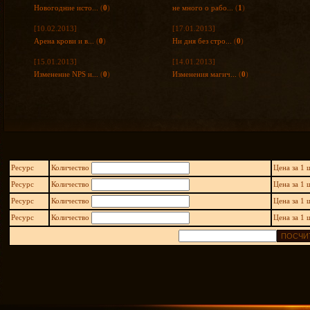
Новогодние исто...
(
0
)
не много о рабо...
(
1
)
[10.02.2013]
[17.01.2013]
Арена крови и в...
(
0
)
Ни дня без стро...
(
0
)
[15.01.2013]
[14.01.2013]
Изменение NPS и...
(
0
)
Изменения магич...
(
0
)
Количество
Цена за 1 
Ресурс
Количество
Цена за 1 
Ресурс
Количество
Цена за 1 
Ресурс
Количество
Цена за 1 
Ресурс
ПОСЧИ