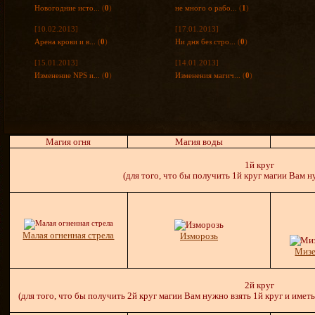
Новогодние исто...
(
0
)
не много о рабо...
(
1
)
[10.02.2013]
[17.01.2013]
Арена крови и в...
(
0
)
Ни дня без стро...
(
0
)
[15.01.2013]
[14.01.2013]
Изменение NPS и...
(
0
)
Изменения магич...
(
0
)
Магия огня
Магия воды
1й круг
(для того, что бы получить 1й круг магии Вам 
Малая огненная стрела
Изморозь
Мизе
2й круг
(для того, что бы получить 2й круг магии Вам нужно взять 1й круг и имет