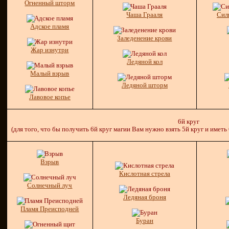
Огненный шторм
Чаша Грааля
Сил
Адское пламя
Заледенение крови
Жар изнутри
Ледяной кол
Малый взрыв
Ледяной шторм
Лавовое копье
6й круг
(для того, что бы получить 6й круг магии Вам нужно взять 5й круг и иметь
Взрыв
Кислотная стрела
Солнечный луч
Ледяная броня
Пламя Преисподней
Буран