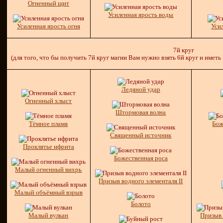
Огненный щит
Усиленная ярость воды
Усиленная ярость огня
Уси
7й круг
(для того, что бы получить 7й круг магии Вам нужно взять 6й круг и иметь
Ледяной удар
Огненный хлыст
Штормовая волна
Тёмное пламя
Бож
Священный источник
Проклятье ифрита
Божественная роса
Малый огненный вихрь
Призыв водного элементаля II
Малый объёмный взрыв
Болото
Малый вулкан
Призыв 