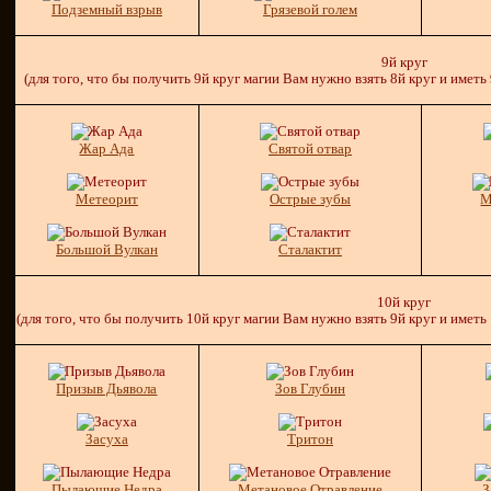
Подземный взрыв
Грязевой голем
9й круг
(для того, что бы получить 9й круг магии Вам нужно взять 8й круг и иметь
Жар Ада
Святой отвар
Метеорит
Острые зубы
М
Большой Вулкан
Сталактит
10й круг
(для того, что бы получить 10й круг магии Вам нужно взять 9й круг и иметь
Призыв Дьявола
Зов Глубин
Засуха
Тритон
Пылающие Недра
Метановое Отравление
З