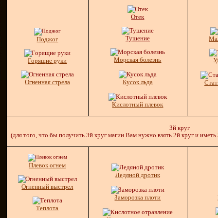
Отек
Тушение
Ма
Поджог
Морская болезнь
У
Горящие руки
Огненная стрела
Кусок льда
Стат
Кислотный плевок
3й круг
(для того, что бы получить 3й круг магии Вам нужно взять 2й круг и иметь
Плевок огнем
Ледяной дротик
Огненный выстрел
Заморозка плоти
Теплота