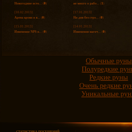
Новогодние исто...
(
0
)
не много о рабо...
(
1
)
[10.02.2013]
[17.01.2013]
Арена крови и в...
(
0
)
Ни дня без стро...
(
0
)
[15.01.2013]
[14.01.2013]
Изменение NPS и...
(
0
)
Изменения магич...
(
0
)
Обычные руны
Полуредкие ру
Редкие руны
Очень редкие ру
Уникальные ру
СТАТИСТИКА ПОСЕЩЕНИЙ